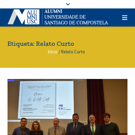
Etiqueta:
Relato Curto
Inicio
/
Relato Curto