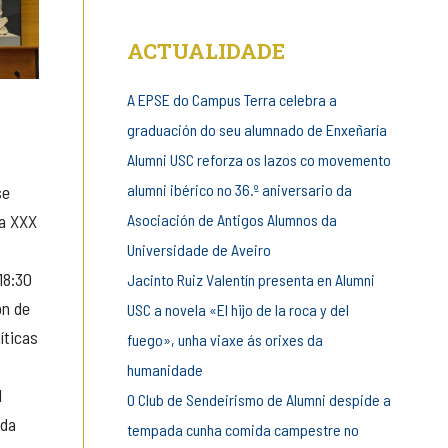
ACTUALIDADE
A EPSE do Campus Terra celebra a
graduación do seu alumnado de Enxeñaría
Alumni USC reforza os lazos co movemento
alumni ibérico no 36.º aniversario da
se
Asociación de Antigos Alumnos da
a XXX
Universidade de Aveiro
18:30
Jacinto Ruiz Valentín presenta en Alumni
ón de
USC a novela «El hijo de la roca y del
íticas
fuego», unha viaxe ás orixes da
humanidade
l
O Club de Sendeirismo de Alumni despide a
 da
tempada cunha comida campestre no