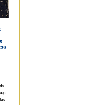
s
e
ema
 da
lugar
ibro