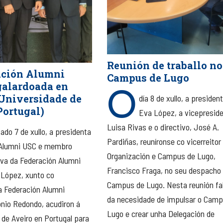
Reunión de traballo no
ación Alumni
Campus de Lugo
O
galardoada en
Universidade de
día 8 de xullo, a president
Portugal)
Eva López, a vicepreside
Luisa Rivas e o directivo, José A.
ado 7 de xullo, a presidenta
Pardiñas, reuníronse co vicerreitor
Alumni USC e membro
Organización e Campus de Lugo,
iva da Federación Alumni
Francisco Fraga, no seu despacho
López, xunto co
Campus de Lugo. Nesta reunión fa
a Federación Alumni
da necesidade de impulsar o Camp
nio Redondo, acudiron á
Lugo e crear unha Delegación de
 de Aveiro en Portugal para