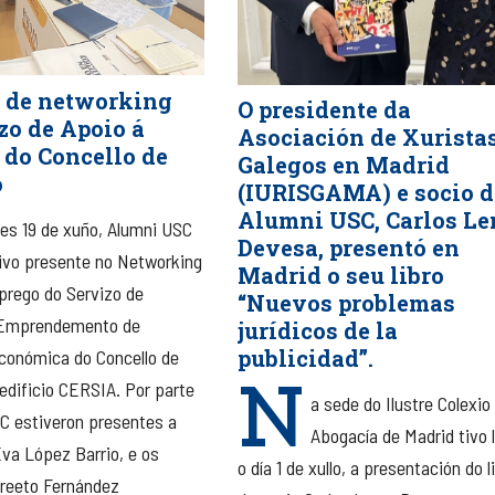
 de networking
O presidente da
zo de Apoio á
Asociación de Xurista
do Concello de
Galegos en Madrid
o
(IURISGAMA) e socio d
Alumni USC, Carlos L
es 19 de xuño, Alumni USC
Devesa, presentó en
ivo presente no Networking
Madrid o seu libro
rego do Servizo de
“Nuevos problemas
 Emprendemento de
jurídicos de la
publicidad”.
conómica do Concello de
N
edificio CERSIA. Por parte
a sede do Ilustre Colexio
C estiveron presentes a
Abogacía de Madrid tivo 
Eva López Barrio, e os
o día 1 de xullo, a presentación do l
oreeto Fernández