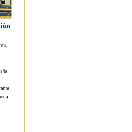
ción
nta,
paña
rante
onda