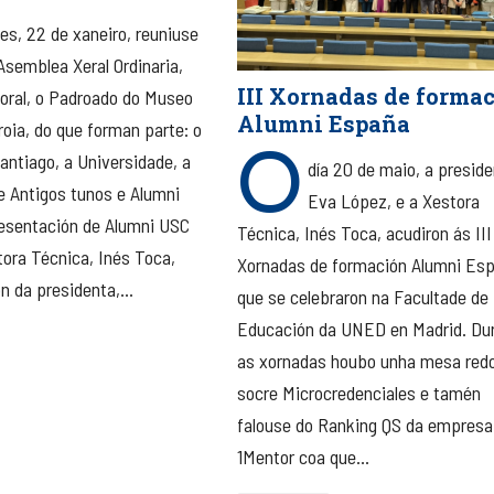
es, 22 de xaneiro, reuniuse
Asemblea Xeral Ordinaria,
III Xornadas de forma
toral, o Padroado do Museo
Alumni España
oia, do que forman parte: o
O
antiago, a Universidade, a
día 20 de maio, a preside
e Antigos tunos e Alumni
Eva López, e a Xestora
esentación de Alumni USC
Técnica, Inés Toca, acudiron ás III
tora Técnica, Inés Toca,
Xornadas de formación Alumni Es
n da presidenta,...
que se celebraron na Facultade de
Educación da UNED en Madrid. Du
as xornadas houbo unha mesa red
socre Microcredenciales e tamén
falouse do Ranking QS da empresa
1Mentor coa que...