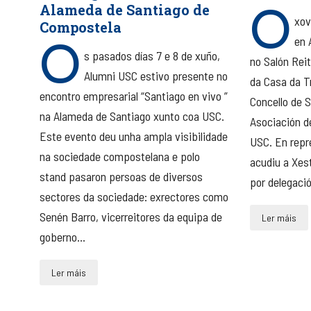
O
Alameda de Santiago de
xov
Compostela
O
en 
s pasados días 7 e 8 de xuño,
no Salón Rei
Alumni USC estivo presente no
da Casa da Tr
encontro empresarial “Santiago en vivo ”
Concello de S
na Alameda de Santiago xunto coa USC.
Asociación d
Este evento deu unha ampla visibilidade
USC. En repr
na sociedade compostelana e polo
acudiu a Xes
stand pasaron persoas de diversos
por delegació
sectores da sociedade: exrectores como
Senén Barro, vicerreitores da equipa de
Ler máis
goberno...
Ler máis