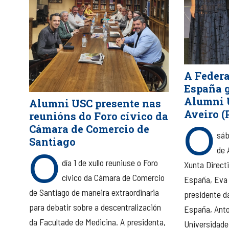
A Feder
España 
Alumni 
Alumni USC presente nas
Aveiro (
reunións do Foro cívico da
O
Cámara de Comercio de
sáb
Santiago
O
de 
día 1 de xullo reuniuse o Foro
Xunta Direct
cívico da Cámara de Comercio
España, Eva 
de Santiago de maneira extraordinaria
presidente d
para debatir sobre a descentralización
España, Anto
da Facultade de Medicina. A presidenta,
Universidade