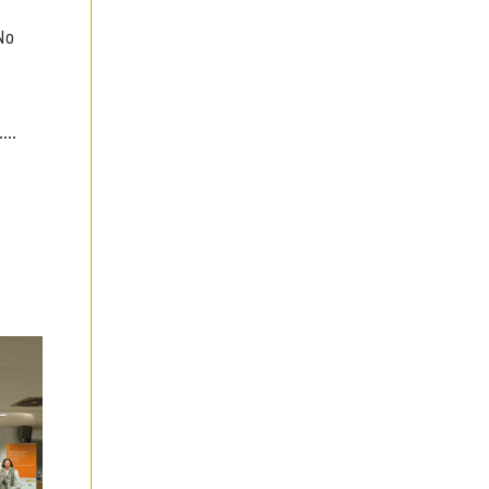
No
...