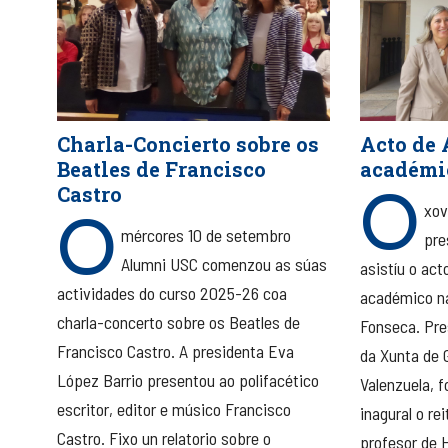
Charla-Concierto sobre os
Acto de 
Beatles de Francisco
académi
O
Castro
O
xov
mércores 10 de setembro
pre
Alumni USC comenzou as súas
asistíu o act
actividades do curso 2025-26 coa
académico na
charla-concerto sobre os Beatles de
Fonseca. Pre
Francisco Castro. A presidenta Eva
da Xunta de 
López Barrio presentou ao polifacético
Valenzuela, 
escritor, editor e músico Francisco
inagural o re
Castro. Fixo un relatorio sobre o
profesor de 