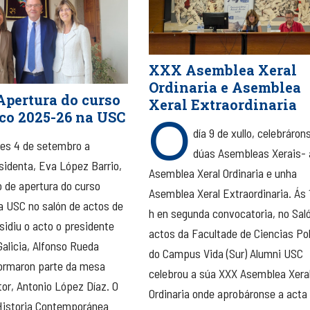
XXX Asemblea Xeral
Ordinaria e Asemblea
Apertura do curso
Xeral Extraordinaria
O
co 2025-26 na USC
día 9 de xullo, celebráron
es 4 de setembro a
dúas Asembleas Xerais- 
sidenta, Eva López Barrio,
Asemblea Xeral Ordinaria e unha
o de apertura do curso
Asemblea Xeral Extraordinaria. Ás 
 USC no salón de actos de
h en segunda convocatoria, no Sal
sidiu o acto o presidente
actos da Facultade de Ciencias Pol
Galicia, Alfonso Rueda
do Campus Vida (Sur) Alumni USC
formaron parte da mesa
celebrou a súa XXX Asemblea Xera
itor, Antonio López Díaz. O
Ordinaria onde aprobáronse a acta
Historia Contemporánea