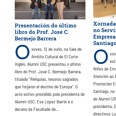
Xornada
Presentación do último
no Servi
libro do Prof. José C.
Empresa 
Bermejo Barrera
O
Santiag
O
xoves, 12 de xuño, na Sala de
xov
Ámbito Cultural de El Corte
est
Inglés, Alumni USC presentou o último
Niños de Emp
libro do Prof. José C. Bermejo Barrera,
Atención ao
titulado “Reliquias, tesoros sagrados
Promoción E
que forjaron el destino de Europa”. O
Santiago, no 
acto estivo presidido pola presidenta de
de Alumni US
Alumni USC, Eva López Barrio e o
presidenta, 
decano da Facultade de...
directivos L