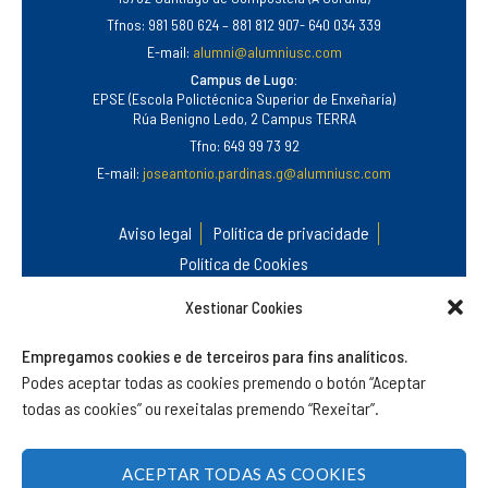
Tfnos: 981 580 624 – 881 812 907- 640 034 339
E-mail:
alumni@alumniusc.com
Campus de Lugo:
EPSE (Escola Polictécnica Superior de Enxeñaría)
Rúa Benigno Ledo, 2 Campus TERRA
Tfno: 649 99 73 92
E-mail:
joseantonio.pardinas.g@alumniusc.com
Aviso legal
Política de privacidade
Política de Cookies
Xestionar Cookies
Empregamos cookies e de terceiros para fins analíticos.
Podes aceptar todas as cookies premendo o botón “Aceptar
todas as cookies” ou rexeitalas premendo “Rexeitar”.
©
Alumni USC
.
Asociación do Antigo Alumnado e Amizade da
Universidade de Santiago de Compostela.
ACEPTAR TODAS AS COOKIES