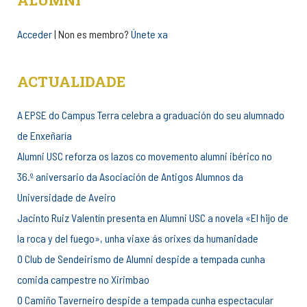
ALUMNI
Acceder
| Non es membro?
Únete xa
ACTUALIDADE
A EPSE do Campus Terra celebra a graduación do seu alumnado
de Enxeñaría
Alumni USC reforza os lazos co movemento alumni ibérico no
36.º aniversario da Asociación de Antigos Alumnos da
Universidade de Aveiro
Jacinto Ruiz Valentín presenta en Alumni USC a novela «El hijo de
la roca y del fuego», unha viaxe ás orixes da humanidade
O Club de Sendeirismo de Alumni despide a tempada cunha
comida campestre no Xirimbao
O Camiño Taverneiro despide a tempada cunha espectacular