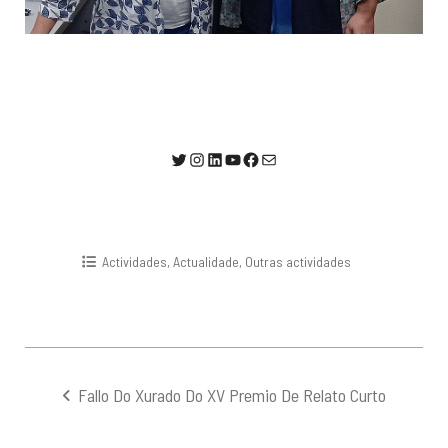
@AlumniUSC1
Instagram
LinkedIn
YouTube
Facebook
Correo electrónico
Actividades
,
Actualidade
,
Outras actividades
Navegación
Fallo Do Xurado Do XV Premio De Relato Curto
de
entradas