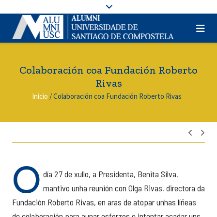
Colaboración coa Fundación Roberto
Rivas
Inicio
/
Colaboración coa Fundación Roberto Rivas
Nave
de
entra
O
día 27 de xullo, a Presidenta, Benita Silva,
mantivo unha reunión con Olga Rivas, directora da
Fundación Roberto Rivas, en aras de atopar unhas líñeas
de colaboración para aunar esforzos e intentar acadar uns