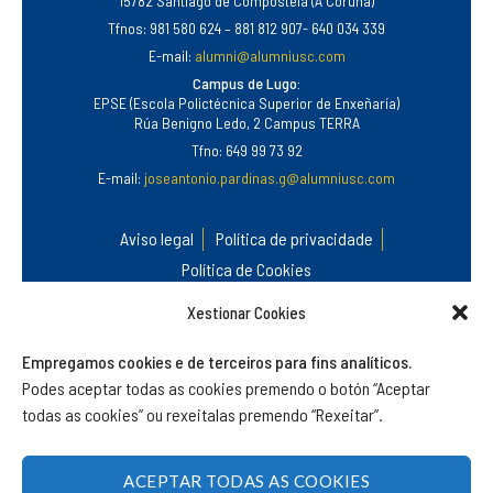
15782 Santiago de Compostela (A Coruña)
Tfnos: 981 580 624 – 881 812 907- 640 034 339
E-mail:
alumni@alumniusc.com
Campus de Lugo:
EPSE (Escola Polictécnica Superior de Enxeñaría)
Rúa Benigno Ledo, 2 Campus TERRA
Tfno: 649 99 73 92
E-mail:
joseantonio.pardinas.g@alumniusc.com
Aviso legal
Política de privacidade
Política de Cookies
Xestionar Cookies
Empregamos cookies e de terceiros para fins analíticos.
Podes aceptar todas as cookies premendo o botón “Aceptar
todas as cookies” ou rexeitalas premendo “Rexeitar”.
©
Alumni USC
.
Asociación do Antigo Alumnado e Amizade da
Universidade de Santiago de Compostela.
ACEPTAR TODAS AS COOKIES