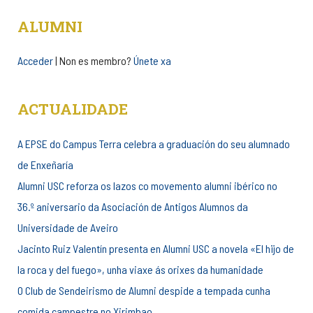
ALUMNI
Acceder
| Non es membro?
Únete xa
ACTUALIDADE
A EPSE do Campus Terra celebra a graduación do seu alumnado
de Enxeñaría
Alumni USC reforza os lazos co movemento alumni ibérico no
36.º aniversario da Asociación de Antigos Alumnos da
Universidade de Aveiro
Jacinto Ruiz Valentín presenta en Alumni USC a novela «El hijo de
la roca y del fuego», unha viaxe ás orixes da humanidade
O Club de Sendeirismo de Alumni despide a tempada cunha
comida campestre no Xirimbao