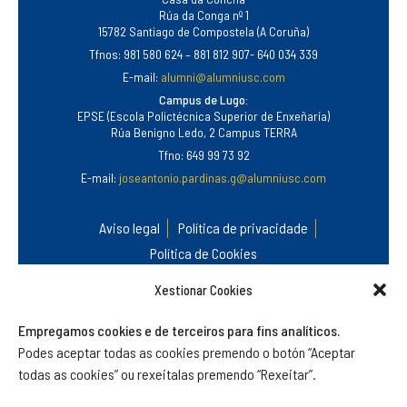
Rúa da Conga nº 1
15782 Santiago de Compostela (A Coruña)
Tfnos: 981 580 624 – 881 812 907- 640 034 339
E-mail:
alumni@alumniusc.com
Campus de Lugo:
EPSE (Escola Polictécnica Superior de Enxeñaría)
Rúa Benigno Ledo, 2 Campus TERRA
Tfno: 649 99 73 92
E-mail:
joseantonio.pardinas.g@alumniusc.com
Aviso legal
Política de privacidade
Política de Cookies
Xestionar Cookies
Empregamos cookies e de terceiros para fins analíticos.
Podes aceptar todas as cookies premendo o botón “Aceptar
todas as cookies” ou rexeitalas premendo “Rexeitar”.
©
Alumni USC
.
Asociación do Antigo Alumnado e Amizade da