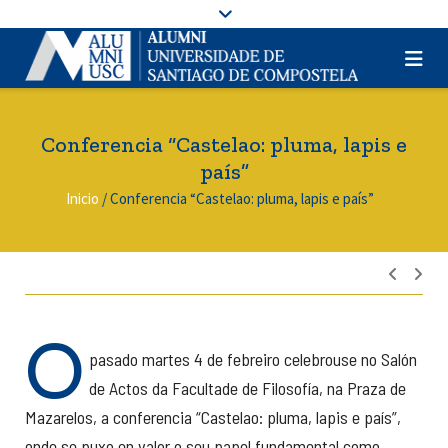
Conferencia “Castelao: pluma, lapis e
país”
Inicio
/
Conferencia “Castelao: pluma, lapis e país”
Nave
de
entra
O
pasado martes 4 de febreiro celebrouse no Salón
de Actos da Facultade de Filosofía, na Praza de
Mazarelos, a conferencia “Castelao: pluma, lapis e país”,
onde se puxo en valor o seu papel fundamental como