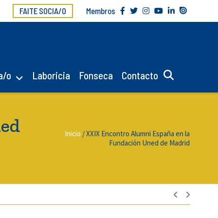
FAITE SOCIA/O
Membros
a/o
Laboricia
Fonseca
Contacto
ned
Inicio
/
XXIX Encontro Alumni España en la
Fundación Uned de Madrid
Navegac