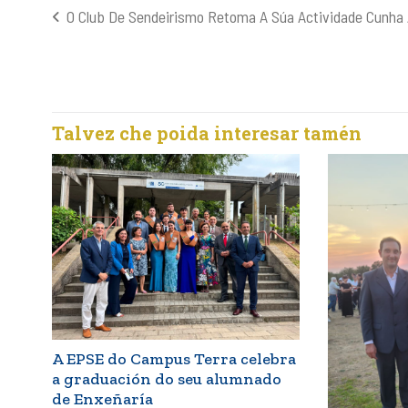
O Club De Sendeirismo Retoma A Súa Actividade Cunha 
Navegación
de
entradas
Talvez che poida interesar tamén
A EPSE do Campus Terra celebra
a graduación do seu alumnado
de Enxeñaría