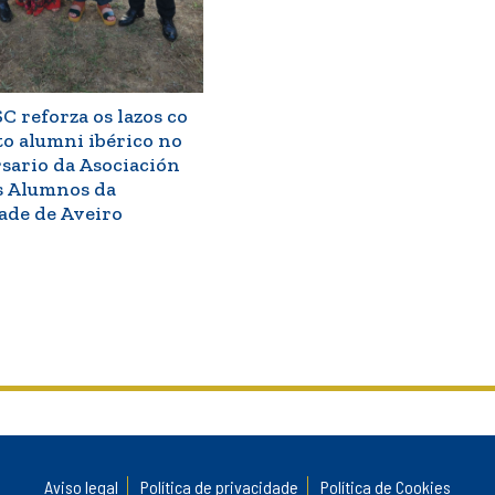
 reforza os lazos co
 alumni ibérico no
rsario da Asociación
s Alumnos da
ade de Aveiro
Aviso legal
Política de privacidade
Política de Cookies