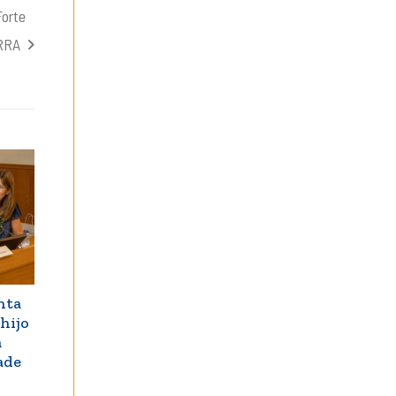
Forte
RRA
nta
hijo
a
ade