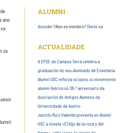
de
ALUMNI
 de
entrada
a ano
Acceder
| Non es membro?
Únete xa
 xa
ACTUALIDADE
n ós
A EPSE do Campus Terra celebra a
graduación do seu alumnado de Enxeñaría
Alumni USC reforza os lazos co movemento
alumni ibérico no 36.º aniversario da
Asociación de Antigos Alumnos da
Asesor
Universidade de Aveiro
Jacinto Ruiz Valentín presenta en Alumni
Alumni
USC a novela «El hijo de la roca y del
fuego», unha viaxe ás orixes da