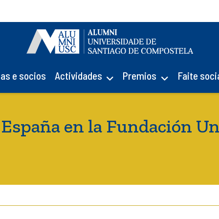
ias e socios
Actividades
Premios
Faite soci
España en la Fundación U