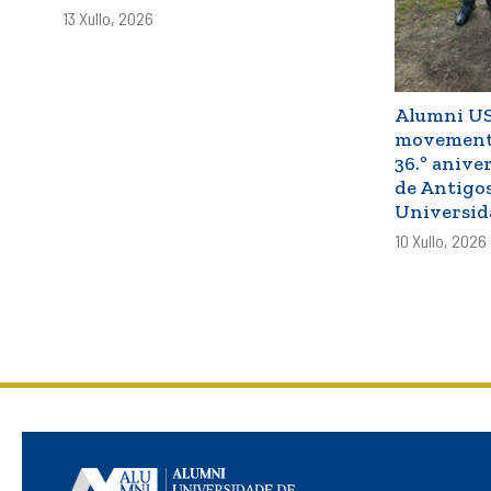
13 Xullo, 2026
Alumni USC
movemento
36.º anive
de Antigo
Universid
10 Xullo, 2026