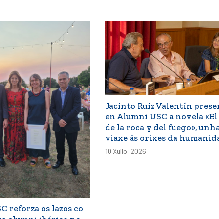
Jacinto Ruiz Valentín prese
en Alumni USC a novela «El 
de la roca y del fuego», unh
viaxe ás orixes da humanid
10 Xullo, 2026
 reforza os lazos co
 alumni ibérico no