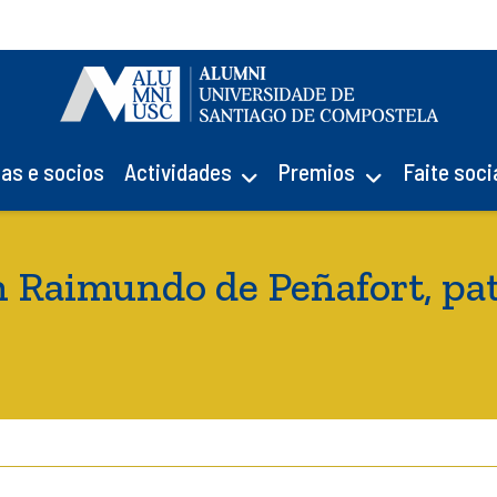
ias e socios
Actividades
Premios
Faite soci
 Raimundo de Peñafort, pa