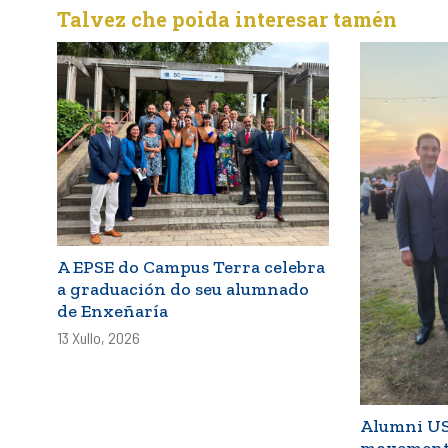
Talvez che poida interesar tamén
A EPSE do Campus Terra celebra
a graduación do seu alumnado
de Enxeñaría
13 Xullo, 2026
Alumni USC
movemento