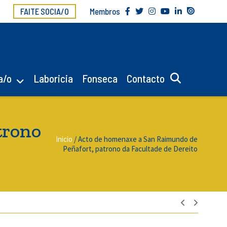
FAITE SOCIA/O
Membros
a/o
Laboricia
Fonseca
Contacto
trono
Inicio
/
Acto de homenaxe a San Raimundo de
Peñafort, patrono da Facultade de Dereito
Navegac