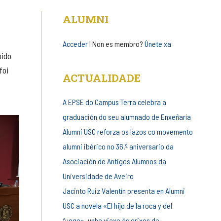
de
ALUMNI
entrada
Acceder
| Non es membro?
Únete xa
pido
foi
ACTUALIDADE
A EPSE do Campus Terra celebra a
graduación do seu alumnado de Enxeñaría
Alumni USC reforza os lazos co movemento
alumni ibérico no 36.º aniversario da
Asociación de Antigos Alumnos da
Universidade de Aveiro
Jacinto Ruiz Valentín presenta en Alumni
USC a novela «El hijo de la roca y del
fuego», unha viaxe ás orixes da