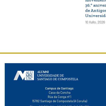
36.º anive
de Antigo
Universid
10 Xullo, 2026
Campus de Santiago:
Casa da Concha
Rúa da Conga nº 1
15782 Santiago de Compostela (A Coruña)