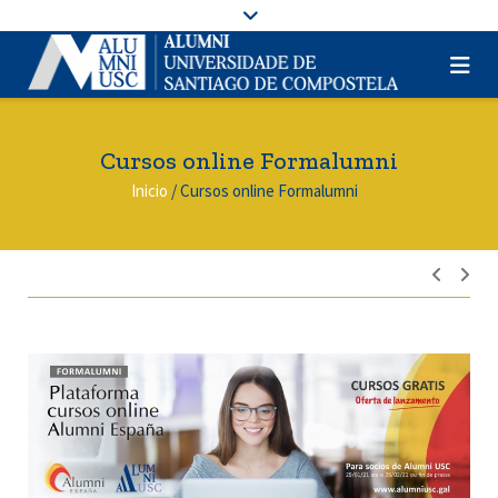
Cursos online Formalumni
Inicio
/
Cursos online Formalumni
Nave
de
entra