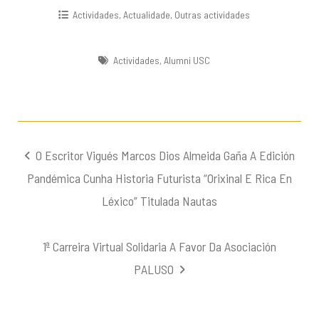
Actividades
,
Actualidade
,
Outras actividades
Actividades
,
Alumni USC
Navegación
O Escritor Vigués Marcos Dios Almeida Gaña A Edición
de
Pandémica Cunha Historia Futurista “orixinal E Rica En
entradas
Léxico” Titulada Nautas
1ª Carreira Virtual Solidaria A Favor Da Asociación
PALUSO