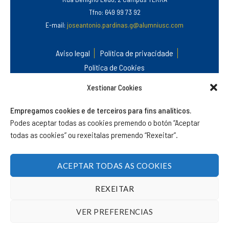
Tfno: 649 99 73 92
E-mail:
joseantonio.pardinas.g@alumniusc.com
Aviso legal
Política de privacidade
Política de Cookies
Xestionar Cookies
Empregamos cookies e de terceiros para fins analíticos.
Podes aceptar todas as cookies premendo o botón “Aceptar
todas as cookies” ou rexeitalas premendo “Rexeitar”.
©
Alumni USC
.
Asociación do Antigo Alumnado e Amizade da
Universidade de Santiago de Compostela.
ACEPTAR TODAS AS COOKIES
REXEITAR
VER PREFERENCIAS