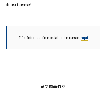
do teu interese!
Máis información e catálogo de cursos
aquí
@AlumniUSC1
Instagram
LinkedIn
YouTube
Facebook
Correo electrónico