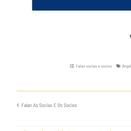
Falan socias e socios
Ánge
Falan As Socias E Os Socios
Navegación
de