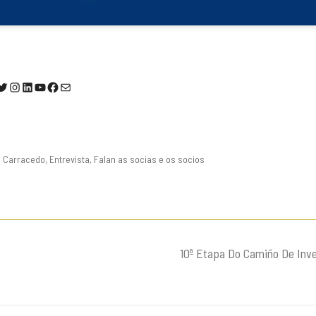
@AlumniUSC1
Instagram
LinkedIn
YouTube
Facebook
Correo electrónico
l Carracedo
,
Entrevista
,
Falan as socias e os socios
10ª Etapa Do Camiño De Inv