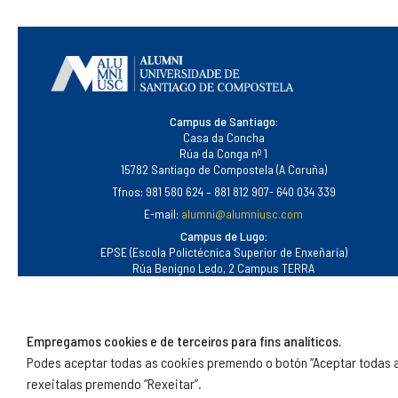
Campus de Santiago:
Casa da Concha
Rúa da Conga nº 1
15782 Santiago de Compostela (A Coruña)
Tfnos: 981 580 624 – 881 812 907- 640 034 339
E-mail:
alumni@alumniusc.com
Campus de Lugo:
EPSE (Escola Polictécnica Superior de Enxeñaría)
Rúa Benigno Ledo, 2 Campus TERRA
Tfno: 649 99 73 92
E-mail:
joseantonio.pardinas.g@alumniusc.com
Empregamos cookies e de terceiros para fins analíticos.
Podes aceptar todas as cookies premendo o botón “Aceptar todas a
©
Alumni
rexeitalas premendo “Rexeitar”.