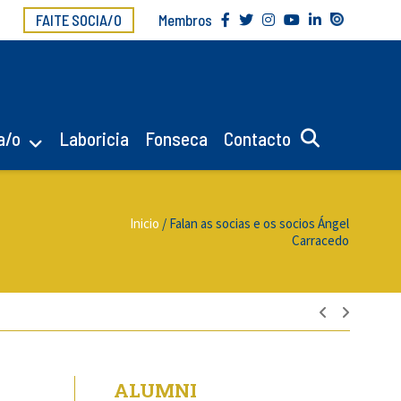
FAITE SOCIA/O
Membros
a/o
Laboricia
Fonseca
Contacto
Inicio
/
Falan as socias e os socios Ángel
Carracedo
Navegac
de
ALUMNI