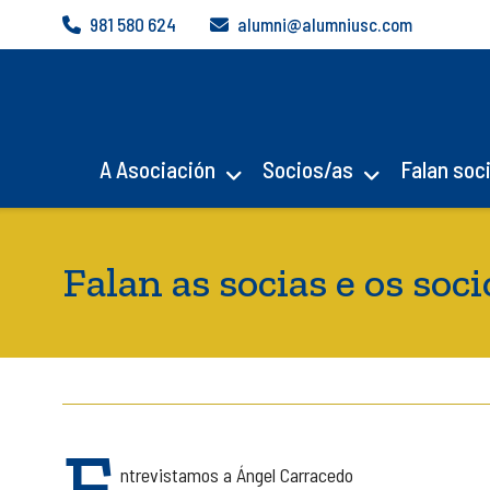
Skip
981 580 624
alumni@alumniusc.com
to
content
A Asociación
Socios/as
Falan soc
Falan as socias e os so
E
ntrevistamos a Ángel Carracedo