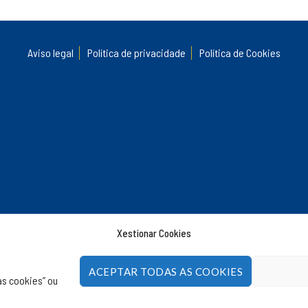
Aviso legal
Política de privacidade
Política de Cookies
Xestionar Cookies
ACEPTAR TODAS AS COOKIES
s cookies” ou
 USC
.
Asociación do Antigo Alumnado e Amizade da Universidade de Santiago de Co