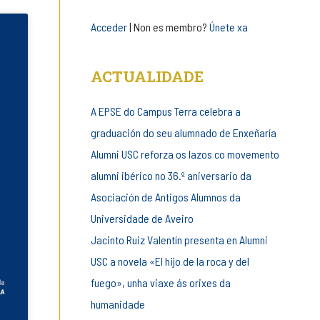
entrada
Acceder
| Non es membro?
Únete xa
ACTUALIDADE
A EPSE do Campus Terra celebra a
graduación do seu alumnado de Enxeñaría
Alumni USC reforza os lazos co movemento
alumni ibérico no 36.º aniversario da
Asociación de Antigos Alumnos da
Universidade de Aveiro
Jacinto Ruiz Valentín presenta en Alumni
USC a novela «El hijo de la roca y del
fuego», unha viaxe ás orixes da
humanidade