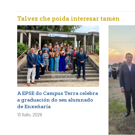
entradas
Talvez che poida interesar tamén
A EPSE do Campus Terra celebra
a graduación do seu alumnado
de Enxeñaría
13 Xullo, 2026