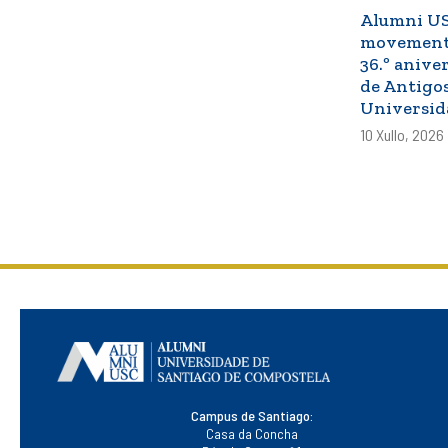
Alumni USC
movemento
36.º anive
de Antigo
Universid
10 Xullo, 2026
Campus de Santiago:
Casa da Concha