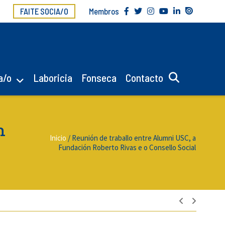
FAITE SOCIA/O
Membros
a/o
Laboricia
Fonseca
Contacto
n
Inicio
/
Reunión de traballo entre Alumni USC, a
Fundación Roberto Rivas e o Consello Social
Navegac