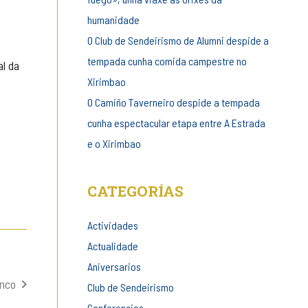
humanidade
O Club de Sendeirismo de Alumni despide a
tempada cunha comida campestre no
al da
Xirimbao
O Camiño Taverneiro despide a tempada
cunha espectacular etapa entre A Estrada
e o Xirimbao
CATEGORÍAS
Actividades
Actualidade
Aniversarios
anco
Club de Sendeirismo
Conferencias