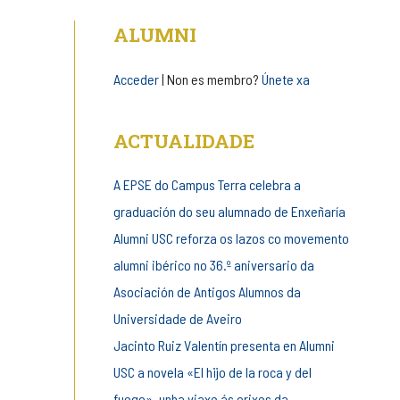
de
ALUMNI
entrada
Acceder
| Non es membro?
Únete xa
ACTUALIDADE
A EPSE do Campus Terra celebra a
graduación do seu alumnado de Enxeñaría
Alumni USC reforza os lazos co movemento
alumni ibérico no 36.º aniversario da
Asociación de Antigos Alumnos da
Universidade de Aveiro
Jacinto Ruiz Valentín presenta en Alumni
USC a novela «El hijo de la roca y del
fuego», unha viaxe ás orixes da