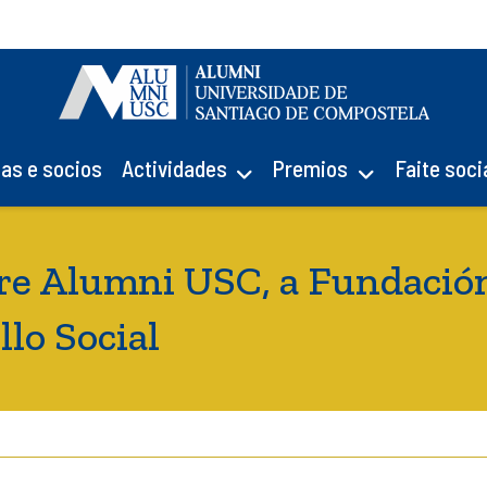
ias e socios
Actividades
Premios
Faite soci
tre Alumni USC, a Fundació
llo Social