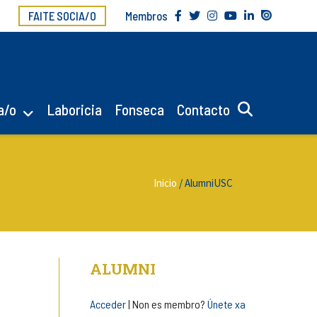
FAITE SOCIA/O
Membros
a/o
Laboricia
Fonseca
Contacto
Inicio
/
AlumniUSC
ALUMNI
Acceder
| Non es membro?
Únete xa