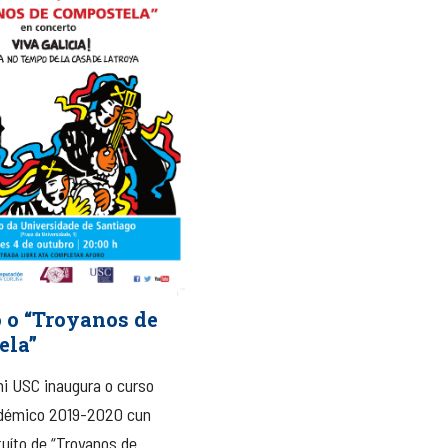
 o “Troyanos de
ela”
i USC inaugura o curso
démico 2019-2020 cun
tuíto de “Troyanos de