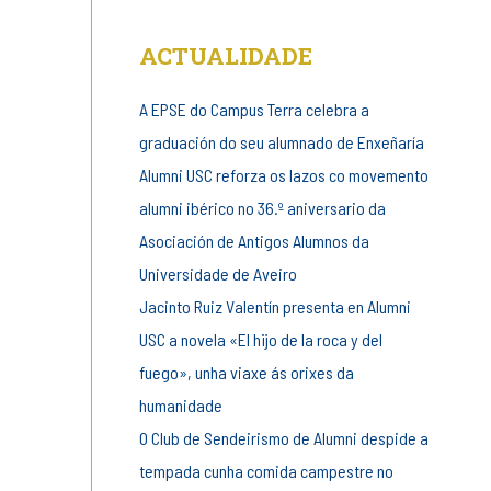
ACTUALIDADE
A EPSE do Campus Terra celebra a
graduación do seu alumnado de Enxeñaría
Alumni USC reforza os lazos co movemento
alumni ibérico no 36.º aniversario da
Asociación de Antigos Alumnos da
Universidade de Aveiro
Jacinto Ruiz Valentín presenta en Alumni
USC a novela «El hijo de la roca y del
fuego», unha viaxe ás orixes da
humanidade
O Club de Sendeirismo de Alumni despide a
tempada cunha comida campestre no