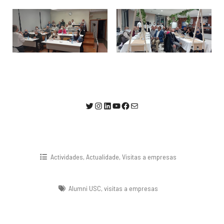
@AlumniUSC1
Instagram
LinkedIn
YouTube
Facebook
Correo electrónico
Actividades
,
Actualidade
,
Visitas a empresas
Alumni USC
,
visitas a empresas