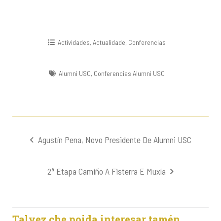
Actividades
,
Actualidade
,
Conferencias
Alumni USC
,
Conferencias Alumni USC
Navegación
Agustín Pena, Novo Presidente De Alumni USC
de
entradas
2ª Etapa Camiño A Fisterra E Muxía
Talvez che poida interesar tamén