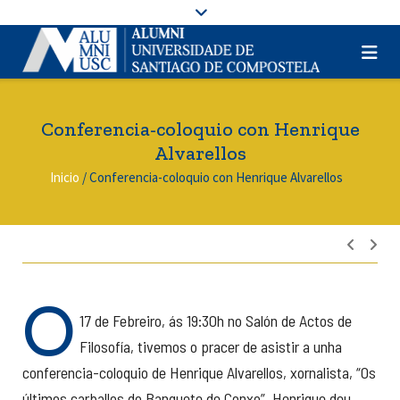
Conferencia-coloquio con Henrique
Alvarellos
Inicio
/
Conferencia-coloquio con Henrique Alvarellos
Nave
de
entra
O
17 de Febreiro, ás 19:30h no Salón de Actos de
Filosofía, tivemos o pracer de asistir a unha
conferencia-coloquio de Henrique Alvarellos, xornalista, “Os
últimos carballos do Banquete de Conxo”. Henrique deu