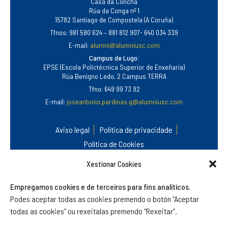
Casa da Concha
Rúa da Conga nº 1
15782 Santiago de Compostela (A Coruña)
Tfnos: 981 580 624 – 881 812 907- 640 034 339
E-mail:
alumni@alumniusc.com
Campus de Lugo:
EPSE (Escola Polictécnica Superior de Enxeñaría)
Rúa Benigno Ledo, 2 Campus TERRA
Tfno: 649 99 73 92
E-mail:
joseantonio.pardinas.g@alumniusc.com
Aviso legal
Política de privacidade
Política de Cookies
Xestionar Cookies
Empregamos cookies e de terceiros para fins analíticos.
Podes aceptar todas as cookies premendo o botón “Aceptar
todas as cookies” ou rexeitalas premendo “Rexeitar”.
©
Alumni USC
.
Asociación do Antigo Alumnado e Amizade da