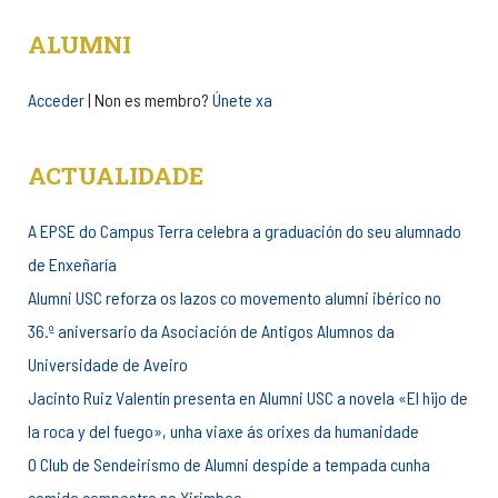
ALUMNI
Acceder
| Non es membro?
Únete xa
ACTUALIDADE
A EPSE do Campus Terra celebra a graduación do seu alumnado
de Enxeñaría
Alumni USC reforza os lazos co movemento alumni ibérico no
36.º aniversario da Asociación de Antigos Alumnos da
Universidade de Aveiro
Jacinto Ruiz Valentín presenta en Alumni USC a novela «El hijo de
la roca y del fuego», unha viaxe ás orixes da humanidade
O Club de Sendeirismo de Alumni despide a tempada cunha
comida campestre no Xirimbao