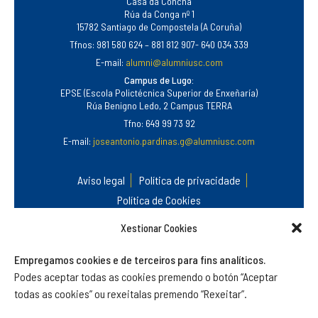
Casa da Concha
Rúa da Conga nº 1
15782 Santiago de Compostela (A Coruña)
Tfnos: 981 580 624 – 881 812 907- 640 034 339
E-mail:
alumni@alumniusc.com
Campus de Lugo:
EPSE (Escola Polictécnica Superior de Enxeñaría)
Rúa Benigno Ledo, 2 Campus TERRA
Tfno: 649 99 73 92
E-mail:
joseantonio.pardinas.g@alumniusc.com
Aviso legal
Política de privacidade
Política de Cookies
Xestionar Cookies
Empregamos cookies e de terceiros para fins analíticos.
Podes aceptar todas as cookies premendo o botón “Aceptar
todas as cookies” ou rexeitalas premendo “Rexeitar”.
©
Alumni USC
.
Asociación do Antigo Alumnado e Amizade da