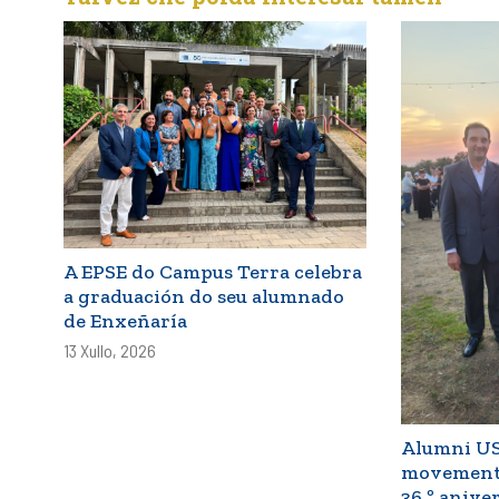
A EPSE do Campus Terra celebra
a graduación do seu alumnado
de Enxeñaría
13 Xullo, 2026
Alumni USC
movemento
36.º anive