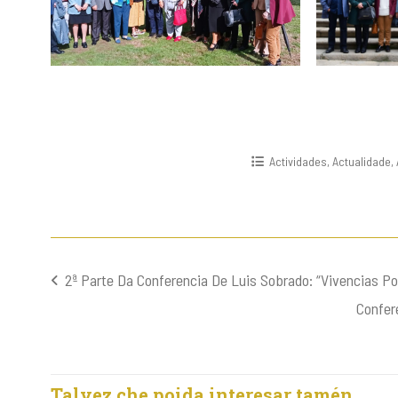
Actividades
,
Actualidade
,
2ª Parte Da Conferencia De Luis Sobrado: “Vivencias Pol
Navegación
Confer
de
entradas
Talvez che poida interesar tamén