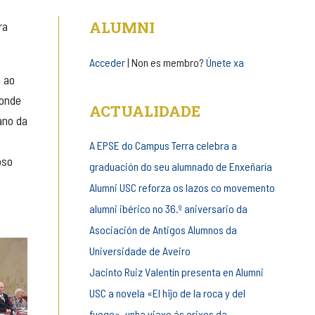
de
ALUMNI
ra
entrada
Acceder
| Non es membro?
Únete xa
a ao
 onde
ACTUALIDADE
ano da
A EPSE do Campus Terra celebra a
oso
graduación do seu alumnado de Enxeñaría
Alumni USC reforza os lazos co movemento
alumni ibérico no 36.º aniversario da
Asociación de Antigos Alumnos da
Universidade de Aveiro
Jacinto Ruiz Valentín presenta en Alumni
USC a novela «El hijo de la roca y del
fuego», unha viaxe ás orixes da