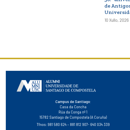
de Antigo
Universid
10 Xullo, 2026
Campus de Santiago:
Casa da Concha
Rúa da Conga nº 1
15782 Santiago de Compostela (A Coruña)
Tfnos: 981 580 624 – 881 812 907- 640 034 339