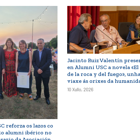
Jacinto Ruiz Valentín prese
en Alumni USC a novela «El 
de la roca y del fuego», unh
viaxe ás orixes da humanid
10 Xullo, 2026
 reforza os lazos co
 alumni ibérico no
rsario da Asociación