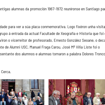
antigas alumnas da promoción 1967-1972 reuníronse en Santiago pa
dade para ver a súa placa conmemorativa. Logo fixéron unha visit
grupo á entrada da actual Facultade de Xeografía e Historia que foi
erviron o vicerreitor de profesorado, Ernesto González Seoane, o dec
tante de Alumni USC, Manuel Fraga Carou, José Mª Viña Liste foi o
esentante dos alumnos e alumnas tomaron a palabra Dolores Tronc
 Cerca.