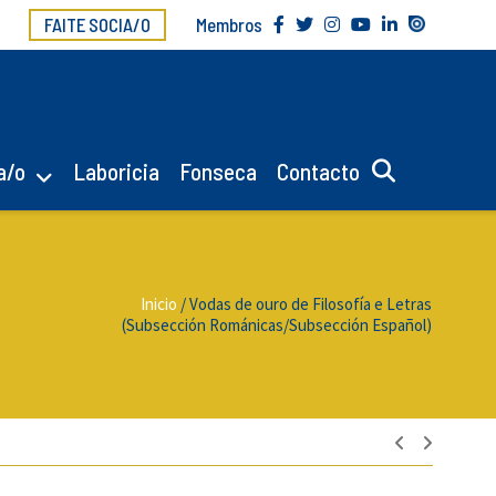
FAITE SOCIA/O
Membros
a/o
Laboricia
Fonseca
Contacto
Inicio
/
Vodas de ouro de Filosofía e Letras
(Subsección Románicas/Subsección Español)
Navegac