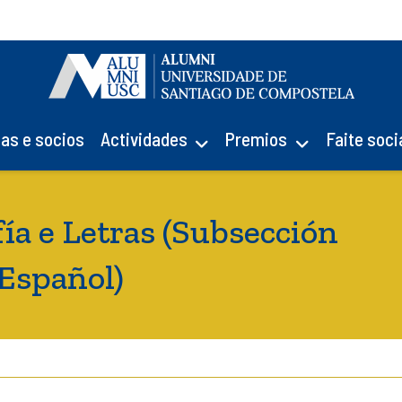
ias e socios
Actividades
Premios
Faite soci
fía e Letras (Subsección
Español)